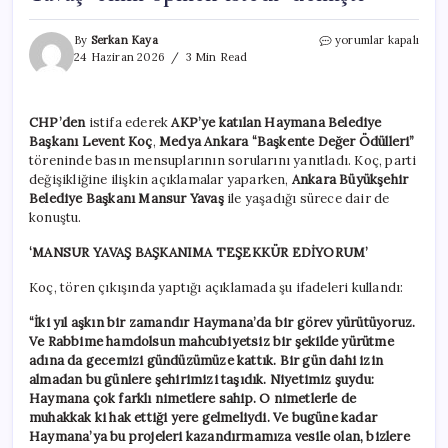
AKP’ye
By
Serkan Kaya
yorumlar kapalı
geçen
24 Haziran 2026
3 Min Read
Levent
Koç’tan
o
CHP’den
istifa ederek
AKP’ye katılan Haymana Belediye
görüşmeye
Başkanı Levent Koç
,
Medya Ankara “Başkente Değer Ödülleri”
dair
açıklama:
töreninde basın mensuplarının sorularını yanıtladı. Koç, parti
Mansur
değişikliğine ilişkin açıklamalar yaparken,
Ankara Büyükşehir
Yavaş
Belediye Başkanı Mansur Yavaş
ile yaşadığı sürece dair de
‘elimi
konuştu.
öpmek
istedi’
‘MANSUR YAVAŞ BAŞKANIMA TEŞEKKÜR EDİYORUM’
demişti
için
Koç, tören çıkışında yaptığı açıklamada şu ifadeleri kullandı:
“İki yıl aşkın bir zamandır Haymana’da bir görev yürütüyoruz.
Ve Rabbime hamdolsun mahcubiyetsiz bir şekilde yürütme
adına da gecemizi gündüzümüze kattık. Bir gün dahi izin
almadan bu günlere şehirimizi taşıdık. Niyetimiz şuydu:
Haymana çok farklı nimetlere sahip. O nimetlerle de
muhakkak ki hak ettiği yere gelmeliydi. Ve bugüne kadar
Haymana’ya bu projeleri kazandırmamıza vesile olan, bizlere