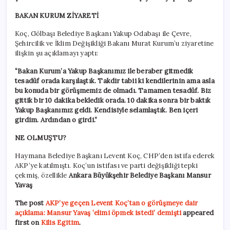
BAKAN KURUM ZİYARETİ
Koç, Gölbaşı Belediye Başkanı Yakup Odabaşı ile Çevre,
Şehircilik ve İklim Değişikliği Bakanı Murat Kurum’u ziyaretine
ilişkin şu açıklamayı yaptı:
“Bakan Kurum’a Yakup Başkanımız ile beraber gitmedik
tesadüf orada karşılaştık. Takdir tabii ki kendilerinin ama asla
bu konuda bir görüşmemiz de olmadı. Tamamen tesadüf. Biz
gittik bir 10 dakika bekledik orada. 10 dakika sonra bir baktık
Yakup Başkanımız geldi. Kendisiyle selamlaştık. Ben içeri
girdim. Ardından o girdi.”
NE OLMUŞTU?
Haymana Belediye Başkanı Levent Koç, CHP’den istifa ederek
AKP’ye katılmıştı. Koç’un istifası ve parti değişikliği tepki
çekmiş, özellikle
Ankara Büyükşehir Belediye Başkanı Mansur
Yavaş
The post
AKP’ye geçen Levent Koç’tan o görüşmeye dair
açıklama: Mansur Yavaş ‘elimi öpmek istedi’ demişti
appeared
first on
Kilis Egitim
.