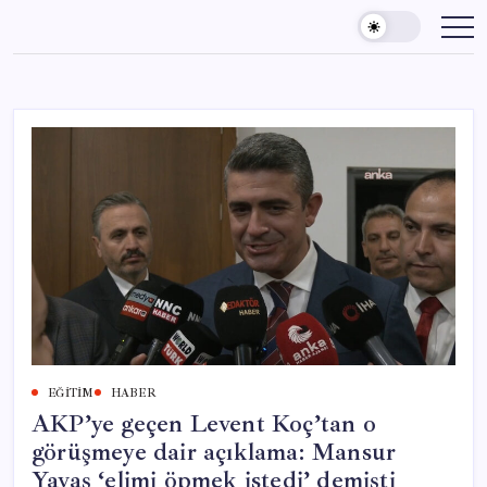
Skip
to
content
EĞITIM
HABER
AKP’ye geçen Levent Koç’tan o
görüşmeye dair açıklama: Mansur
Yavaş ‘elimi öpmek istedi’ demişti