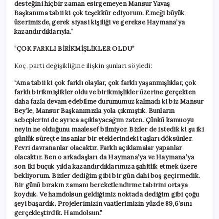
desteğini hiçbir zaman esirgemeyen Mansur Yavaş
Başkanıma tabii ki çok teşekkür ediyorum. Emeği büyük
üzerimizde, gerek siyasi kişiliği ve gerekse Haymana’ya
kazandırdıklarıyla.”
“ÇOK FARKLI BİRİKMİŞLİKLER OLDU”
Koç, parti değişikliğine ilişkin şunları söyledi:
“Ama tabii ki çok farklı olaylar, çok farklı yaşanmışlıklar, çok
farklı birikmişlikler oldu ve birikmişlikler üzerine gerçekten
daha fazla devam edebilme durumumuz kalmadı ki biz Mansur
Bey’le, Mansur Başkanımızla yola çıkmıştık. Bunların
sebeplerini de ayrıca açıklayacağım zaten. Çünkü kamuoyu
neyin ne olduğunu maalesef bilmiyor. Bizler de istedik ki şu iki
günlük süreçte insanlar bir eteklerindeki taşları döksünler.
Fevri davrananlar olacaktır. Farklı açıklamalar yapanlar
olacaktır. Ben o arkadaşları da Haymana’ya ve Haymana’ya
son iki buçuk yılda kazandırdıklarımıza şahitlik etmek üzere
bekliyorum. Bizler dediğim gibi bir gün dahi boş geçirmedik.
Bir günü bırakın zamanı bereketlendirme tabirini ortaya
koyduk. Ve hamdolsun geldiğimiz noktada dediğim gibi çoğu
şeyi başardık. Projelerimizin vaatlerimizin yüzde 89,6’sını
gerçekleştirdik. Hamdolsun.”