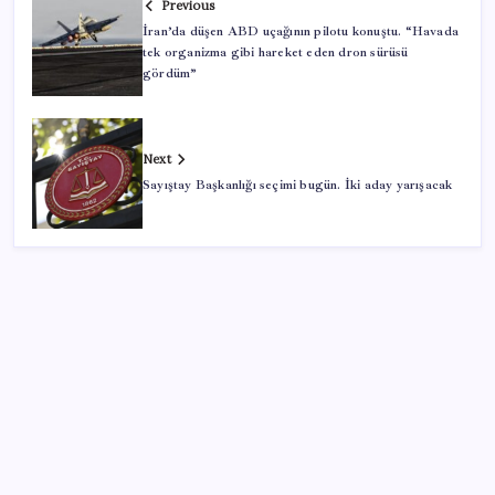
Previous
İran’da düşen ABD uçağının pilotu konuştu. “Havada
tek organizma gibi hareket eden dron sürüsü
gördüm”
Next
Sayıştay Başkanlığı seçimi bugün. İki aday yarışacak
SON YAZILAR
Pezeşkiyan: Teslim olmaya zorlanırsak savaşırız, boyun