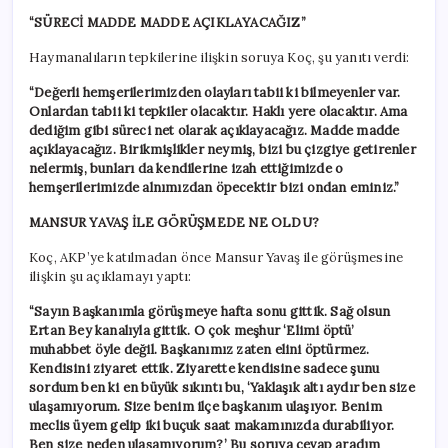
“SÜRECİ MADDE MADDE AÇIKLAYACAĞIZ”
Haymanalıların tepkilerine ilişkin soruya Koç, şu yanıtı verdi:
“Değerli hemşerilerimizden olayları tabii ki bilmeyenler var.
Onlardan tabii ki tepkiler olacaktır. Haklı yere olacaktır. Ama
dediğim gibi süreci net olarak açıklayacağız. Madde madde
açıklayacağız. Birikmişlikler neymiş, bizi bu çizgiye getirenler
nelermiş, bunları da kendilerine izah ettiğimizde o
hemşerilerimizde alnımızdan öpecektir bizi ondan eminiz.”
MANSUR YAVAŞ İLE GÖRÜŞMEDE NE OLDU?
Koç, AKP’ye katılmadan önce Mansur Yavaş ile görüşmesine
ilişkin şu açıklamayı yaptı:
“Sayın Başkanımla görüşmeye hafta sonu gittik. Sağ olsun
Ertan Bey kanalıyla gittik. O çok meşhur ‘Elimi öptü’
muhabbet öyle değil. Başkanımız zaten elini öptürmez.
Kendisini ziyaret ettik. Ziyarette kendisine sadece şunu
sordum ben ki en büyük sıkıntı bu, ‘Yaklaşık altı aydır ben size
ulaşamıyorum. Size benim ilçe başkanım ulaşıyor. Benim
meclis üyem gelip iki buçuk saat makamınızda durabiliyor.
Ben size neden ulaşamıyorum?’ Bu soruya cevap aradım