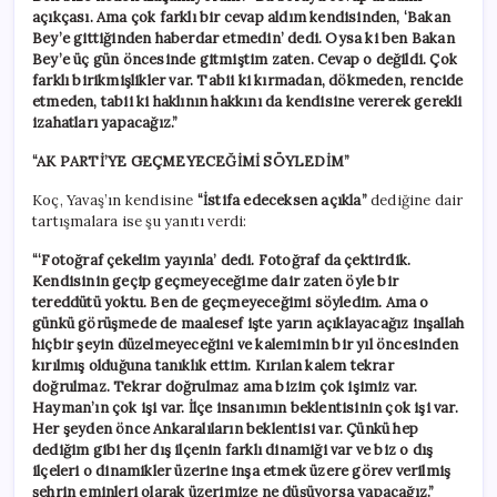
açıkçası. Ama çok farklı bir cevap aldım kendisinden, ‘Bakan
Bey’e gittiğinden haberdar etmedin’ dedi. Oysa ki ben Bakan
Bey’e üç gün öncesinde gitmiştim zaten. Cevap o değildi. Çok
farklı birikmişlikler var. Tabii ki kırmadan, dökmeden, rencide
etmeden, tabii ki haklının hakkını da kendisine vererek gerekli
izahatları yapacağız.”
“AK PARTİ’YE GEÇMEYECEĞİMİ SÖYLEDİM”
Koç, Yavaş’ın kendisine
“İstifa edeceksen açıkla”
dediğine dair
tartışmalara ise şu yanıtı verdi:
“‘Fotoğraf çekelim yayınla’ dedi. Fotoğraf da çektirdik.
Kendisinin geçip geçmeyeceğime dair zaten öyle bir
tereddütü yoktu. Ben de geçmeyeceğimi söyledim. Ama o
günkü görüşmede de maalesef işte yarın açıklayacağız inşallah
hiçbir şeyin düzelmeyeceğini ve kalemimin bir yıl öncesinden
kırılmış olduğuna tanıklık ettim. Kırılan kalem tekrar
doğrulmaz. Tekrar doğrulmaz ama bizim çok işimiz var.
Hayman’ın çok işi var. İlçe insanımın beklentisinin çok işi var.
Her şeyden önce Ankaralıların beklentisi var. Çünkü hep
dediğim gibi her dış ilçenin farklı dinamiği var ve biz o dış
ilçeleri o dinamikler üzerine inşa etmek üzere görev verilmiş
şehrin eminleri olarak üzerimize ne düşüyorsa yapacağız.”