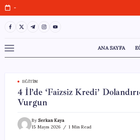
Skip
-
to
content
https://www.facebook.com/
https://twitter.com/
https://t.me/
https://www.instagram.com/
https://youtube.com/
ANA SAYFA
E
EĞITIM
4 İl’de ‘Faizsiz Kredi’ Dolandır
Vurgun
By
Serkan Kaya
15 Mayıs 2026
1 Min Read