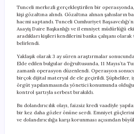
Tunceli merkezli gerçekleştirilen bir operasyonda, d
kişi gözaltına alındı. Gözaltına alınan şahısların
hacmi saptandı. Tunceli Cumhuriyet Başsavcılığı
Asayiş Daire Başkanlığı ve il emniyet müdürlüğü ekip
aradıkları kişileri kendilerini banka çalışanı olarak
belirlendi.
Yaklaşık olarak 3 ay süren araştırmalar sonucunda, 
Elde edilen bulgular doğrultusunda, 11 Mayıs’ta Tu
zamanlı operasyon düzenlendi. Operasyon sonucu 8
birçok dijital materyal de ele geçirildi. Şüpheliler,
örgüt yapılanmasında yönetici konumunda olduğu de
kontrol şartıyla serbest bırakıldı.
Bu dolandırıcılık olayı, faizsiz kredi vaadiyle yapı
bir kez daha gözler önüne serdi. Emniyet güçlerini
ve dolandırıcılığa karşı korunması açısından büyü