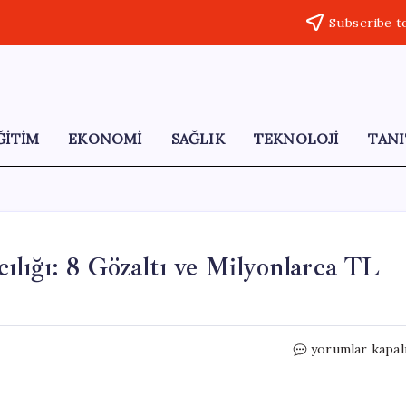
Subscribe t
ĞİTİM
EKONOMİ
SAĞLIK
TEKNOLOJİ
TANI
ıcılığı: 8 Gözaltı ve Milyonlarca TL
4
yorumlar kapal
İl’de
‘Faizsiz
Kredi’