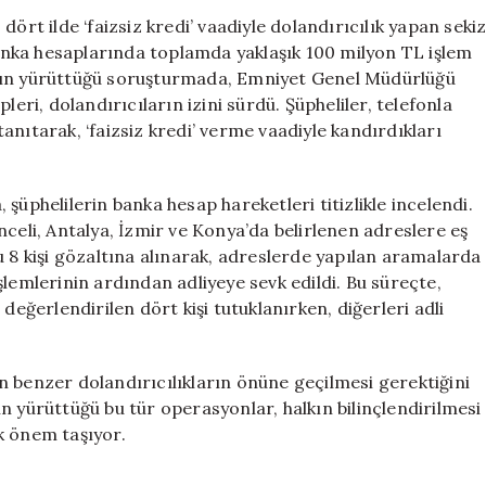
Dolandırıcılığı:
ört ilde ‘faizsiz kredi’ vaadiyle dolandırıcılık yapan seki
8
 banka hesaplarında toplamda yaklaşık 100 milyon TL işlem
Gözaltı
’nın yürüttüğü soruşturmada, Emniyet Genel Müdürlüğü
ve
leri, dolandırıcıların izini sürdü. Şüpheliler, telefonla
Milyonlarca
 tanıtarak, ‘faizsiz kredi’ verme vaadiyle kandırdıkları
TL
Vurgun
için
şüphelilerin banka hesap hareketleri titizlikle incelendi.
nceli, Antalya, İzmir ve Konya’da belirlenen adreslere eş
 kişi gözaltına alınarak, adreslerde yapılan aramalarda
 işlemlerinin ardından adliyeye sevk edildi. Bu süreçte,
ğerlendirilen dört kişi tutuklanırken, diğerleri adli
lan benzer dolandırıcılıkların önüne geçilmesi gerektiğini
n yürüttüğü bu tür operasyonlar, halkın bilinçlendirilmesi
k önem taşıyor.