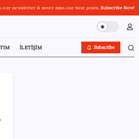
o our newsletter & never miss our best posts.
Subscribe Now!
TIM
İLETİŞİM
Subscribe
SON YAZILAR
ı
250 milyar $’lık Kerkük ortaklığı