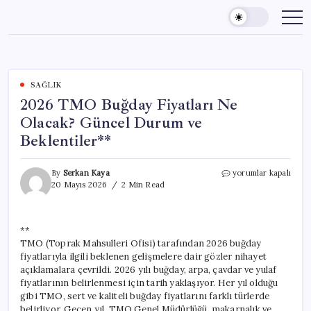
Skip
to
content
SAĞLIK
2026 TMO Buğday Fiyatları Ne
Olacak? Güncel Durum ve
Beklentiler**
2026
By
Serkan Kaya
yorumlar kapalı
TMO
20 Mayıs 2026
2 Min Read
Buğday
Fiyatları
Ne
**
Olacak?
TMO (Toprak Mahsulleri Ofisi) tarafından 2026 buğday
Güncel
Durum
fiyatlarıyla ilgili beklenen gelişmelere dair gözler nihayet
ve
açıklamalara çevrildi. 2026 yılı buğday, arpa, çavdar ve yulaf
Beklentiler**
fiyatlarının belirlenmesi için tarih yaklaşıyor. Her yıl olduğu
için
gibi TMO, sert ve kaliteli buğday fiyatlarını farklı türlerde
belirliyor. Geçen yıl, TMO Genel Müdürlüğü, makarnalık ve