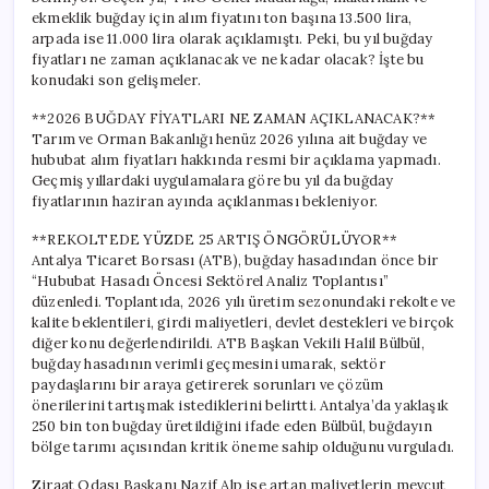
ekmeklik buğday için alım fiyatını ton başına 13.500 lira,
arpada ise 11.000 lira olarak açıklamıştı. Peki, bu yıl buğday
fiyatları ne zaman açıklanacak ve ne kadar olacak? İşte bu
konudaki son gelişmeler.
**2026 BUĞDAY FİYATLARI NE ZAMAN AÇIKLANACAK?**
Tarım ve Orman Bakanlığı henüz 2026 yılına ait buğday ve
hububat alım fiyatları hakkında resmi bir açıklama yapmadı.
Geçmiş yıllardaki uygulamalara göre bu yıl da buğday
fiyatlarının haziran ayında açıklanması bekleniyor.
**REKOLTEDE YÜZDE 25 ARTIŞ ÖNGÖRÜLÜYOR**
Antalya Ticaret Borsası (ATB), buğday hasadından önce bir
“Hububat Hasadı Öncesi Sektörel Analiz Toplantısı”
düzenledi. Toplantıda, 2026 yılı üretim sezonundaki rekolte ve
kalite beklentileri, girdi maliyetleri, devlet destekleri ve birçok
diğer konu değerlendirildi. ATB Başkan Vekili Halil Bülbül,
buğday hasadının verimli geçmesini umarak, sektör
paydaşlarını bir araya getirerek sorunları ve çözüm
önerilerini tartışmak istediklerini belirtti. Antalya’da yaklaşık
250 bin ton buğday üretildiğini ifade eden Bülbül, buğdayın
bölge tarımı açısından kritik öneme sahip olduğunu vurguladı.
Ziraat Odası Başkanı Nazif Alp ise artan maliyetlerin mevcut