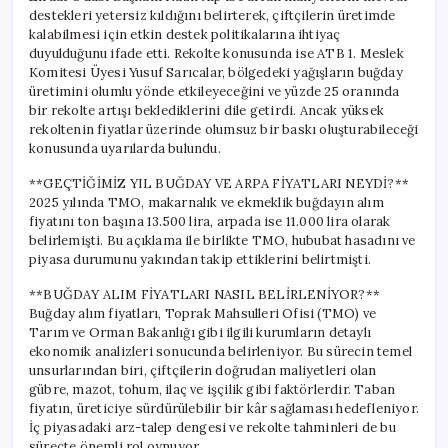
destekleri yetersiz kıldığını belirterek, çiftçilerin üretimde
kalabilmesi için etkin destek politikalarına ihtiyaç
duyulduğunu ifade etti. Rekolte konusunda ise ATB 1. Meslek
Komitesi Üyesi Yusuf Sarıcalar, bölgedeki yağışların buğday
üretimini olumlu yönde etkileyeceğini ve yüzde 25 oranında
bir rekolte artışı beklediklerini dile getirdi. Ancak yüksek
rekoltenin fiyatlar üzerinde olumsuz bir baskı oluşturabileceği
konusunda uyarılarda bulundu.
**GEÇTİĞİMİZ YIL BUĞDAY VE ARPA FİYATLARI NEYDİ?**
2025 yılında TMO, makarnalık ve ekmeklik buğdayın alım
fiyatını ton başına 13.500 lira, arpada ise 11.000 lira olarak
belirlemişti. Bu açıklama ile birlikte TMO, hububat hasadını ve
piyasa durumunu yakından takip ettiklerini belirtmişti.
**BUĞDAY ALIM FİYATLARI NASIL BELİRLENİYOR?**
Buğday alım fiyatları, Toprak Mahsulleri Ofisi (TMO) ve
Tarım ve Orman Bakanlığı gibi ilgili kurumların detaylı
ekonomik analizleri sonucunda belirleniyor. Bu sürecin temel
unsurlarından biri, çiftçilerin doğrudan maliyetleri olan
gübre, mazot, tohum, ilaç ve işçilik gibi faktörlerdir. Taban
fiyatın, üreticiye sürdürülebilir bir kâr sağlaması hedefleniyor.
İç piyasadaki arz-talep dengesi ve rekolte tahminleri de bu
süreçte önemli rol oynuyor.