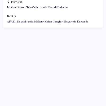
Previous
Mersin Göksu Nehri’nde Erkek Cesedi Bulundu
Next
AFAD, Kayalıklarda Mahsur Kalan Gençleri Başarıyla Kurtardı
SON YAZILAR
Pezeşkiyan: Teslim olmaya zorlanırsak savaşırız,
boyun eğmeyiz
Android 17 bazı Galaxy modelleri için veda
güncellemesi olacak